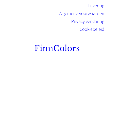
Levering
Algemene voorwaarden
Privacy verklaring
Cookiebeleid
FinnColors
Topkwaliteit Finse verf met de natuurlijk
Scandinavische look.
Sterk, milieuvriendelijk en duurzaam.
Contact
Stinsenwei 13