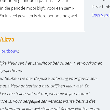
out hoeft gemiddeld pas na 7 – 8 jaar
Deze bei
n die periode mooi blijft. Voor een semi-
Lees verd
 En in veel gevallen is deze periode nog wel
 Akva
 Houtbouw
:
rlijke kleur van het Larikshout behouden. Het voorkomen
ngrijk thema.
eur hebben we hier de juiste oplossing voor gevonden.
s qua kleur ontzettend natuurlijk en kleurvast. En
rf wel te stellen dat het nog wel enkele jaren duurt
oe is. Voor dergelijke semi-transparante beits is dat
te brengen, ik kan wel stellen dat ál onze klanten er erg