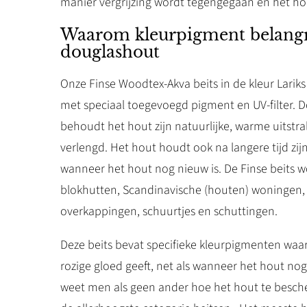
manier vergrijzing wordt tegengegaan en het hou
Waarom kleurpigment belangrijk
douglashout
Onze Finse Woodtex-Akva beits in de kleur Larik
met speciaal toegevoegd pigment en UV-filter. D
behoudt het hout zijn natuurlijke, warme uitstr
verlengd. Het hout houdt ook na langere tijd zij
wanneer het hout nog nieuw is. De Finse beits w
blokhutten, Scandinavische (houten) woningen, 
overkappingen, schuurtjes en schuttingen.
Deze beits bevat specifieke kleurpigmenten waa
rozige gloed geeft, net als wanneer het hout nog
weet men als geen ander hoe het hout te besche