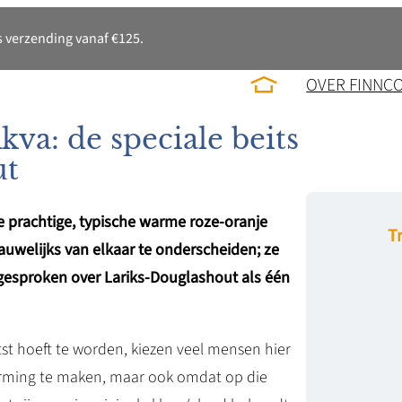
 verzending vanaf €125.
OVER FINNC
va: de speciale beits
ut
e prachtige, typische warme roze-oranje
T
nauwelijks van elkaar te onderscheiden; ze
 gesproken over Lariks-Douglashout als één
tst hoeft te worden, kiezen veel mensen hier
herming te maken, maar ook omdat op die