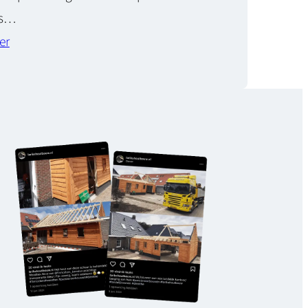
ts…
er