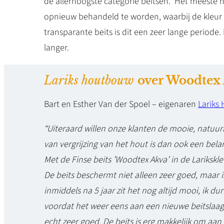
de allerhoogste categorie beitsen. Het meeste h
opnieuw behandeld te worden, waarbij de kleur i
transparante beits is dit een zeer lange periode.
langer.
Lariks houtbouw
over Woodtex
Bart en Esther Van der Spoel – eigenaren
Lariks
“Uiteraard willen onze klanten de mooie, natuu
van vergrijzing van het hout is dan ook een bela
Met de Finse beits ’Woodtex Akva’ in de Larikskl
De beits beschermt niet alleen zeer goed, maar i
inmiddels na 5 jaar zit het nog altijd mooi, ik du
voordat het weer eens aan een nieuwe beitslaag t
echt zeer goed. De beits is erg makkelijk om aan 