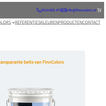
0514 602 475
info@finncolors.nl
OLORS
REFERENTIES
KLEUREN
PRODUCTEN
CONTACT
ransparante beits van FinnColors