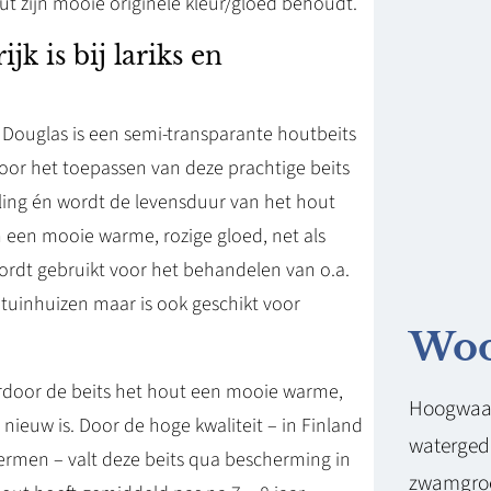
t zijn mooie originele kleur/gloed behoudt.
 is bij lariks en
s Douglas is een semi-transparante houtbeits
oor het toepassen van deze prachtige beits
aling én wordt de levensduur van het hout
n een mooie warme, rozige gloed, net als
ordt gebruikt voor het behandelen van o.a.
tuinhuizen maar is ook geschikt voor
Woo
rdoor de beits het hout een mooie warme,
Hoogwaard
 nieuw is. Door de hoge kwaliteit – in Finland
watergedr
rmen – valt deze beits qua bescherming in
zwamgroei