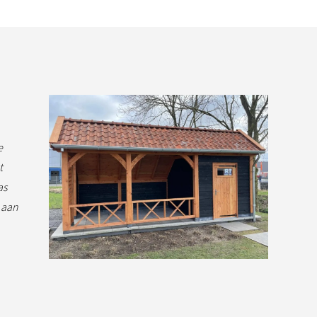
e
t
as
 aan