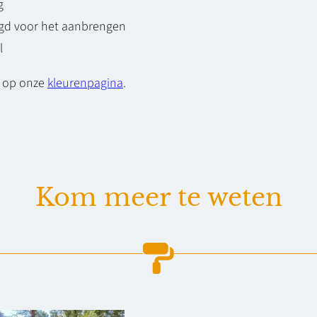
g
igd voor het aanbrengen
l
s op onze
kleurenpagina
.
Kom meer te weten