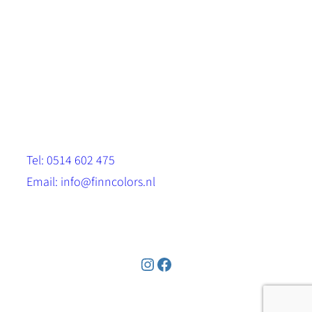
Scandinavische look.
Sterk, milieuvriendelijk en duurzaam.
Contact
Stinsenwei 13
8571 RH Harich
Tel: 0514 602 475
Email: info@finncolors.nl
KVK: 65533143
Instagram
Facebook