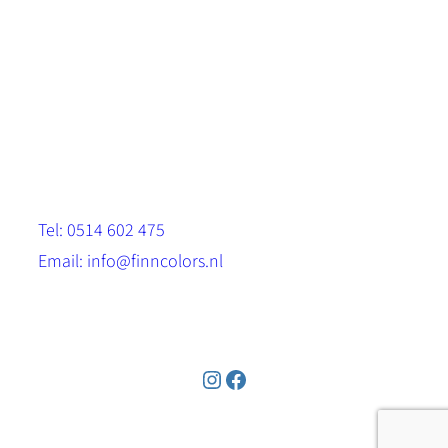
Scandinavische look.
Sterk, milieuvriendelijk en duurzaam.
Contact
Stinsenwei 13
8571 RH Harich
Tel: 0514 602 475
Email: info@finncolors.nl
KVK: 65533143
Instagram
Facebook