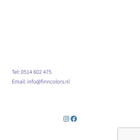
Scandinavische look.
Sterk, milieuvriendelijk en duurzaam.
Contact
Stinsenwei 13
8571 RH Harich
Tel: 0514 602 475
Email: info@finncolors.nl
KVK: 65533143
Instagram
Facebook