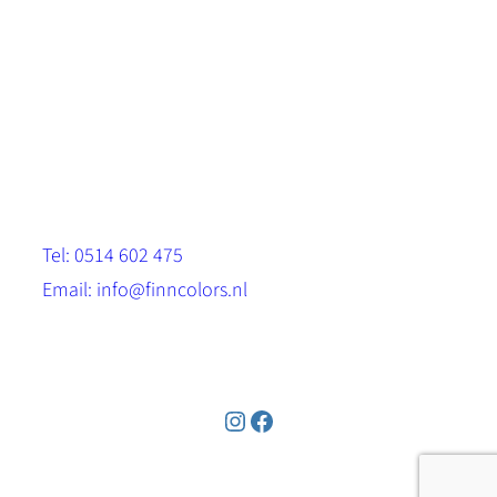
Scandinavische look.
Sterk, milieuvriendelijk en duurzaam.
Contact
Stinsenwei 13
8571 RH Harich
Tel: 0514 602 475
Email: info@finncolors.nl
KVK: 65533143
Instagram
Facebook