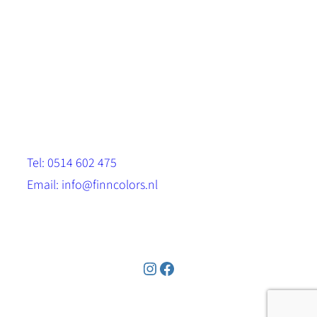
Scandinavische look.
Sterk, milieuvriendelijk en duurzaam.
Contact
Stinsenwei 13
8571 RH Harich
Tel: 0514 602 475
Email: info@finncolors.nl
KVK: 65533143
Instagram
Facebook