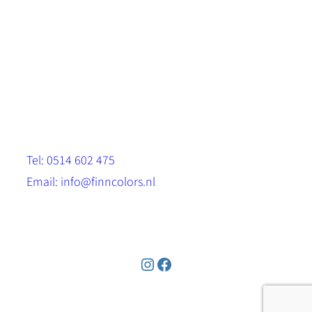
Scandinavische look.
Sterk, milieuvriendelijk en duurzaam.
Contact
Stinsenwei 13
8571 RH Harich
Tel: 0514 602 475
Email: info@finncolors.nl
KVK: 65533143
Instagram
Facebook