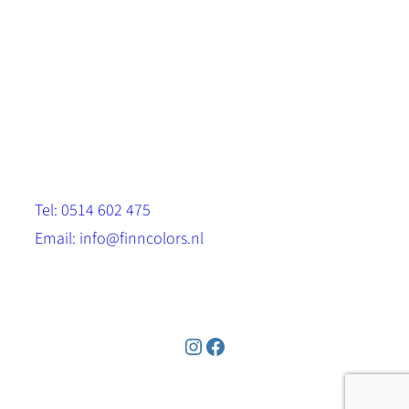
Scandinavische look.
Sterk, milieuvriendelijk en duurzaam.
Contact
Stinsenwei 13
8571 RH Harich
Tel: 0514 602 475
Email: info@finncolors.nl
KVK: 65533143
Instagram
Facebook