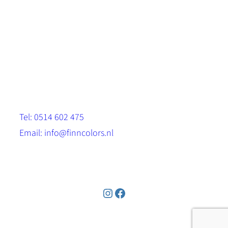
Scandinavische look.
Sterk, milieuvriendelijk en duurzaam.
Contact
Stinsenwei 13
8571 RH Harich
Tel: 0514 602 475
Email: info@finncolors.nl
KVK: 65533143
Instagram
Facebook