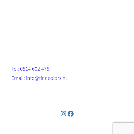
Scandinavische look.
Sterk, milieuvriendelijk en duurzaam.
Contact
Stinsenwei 13
8571 RH Harich
Tel: 0514 602 475
Email: info@finncolors.nl
KVK: 65533143
Instagram
Facebook