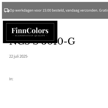
Ga
Op werkdagen voor 15:00 besteld, vandaag verzonden. Gratis
naar
de
inhoud
NCS S 3010-G
22 juli 2025
·
In: