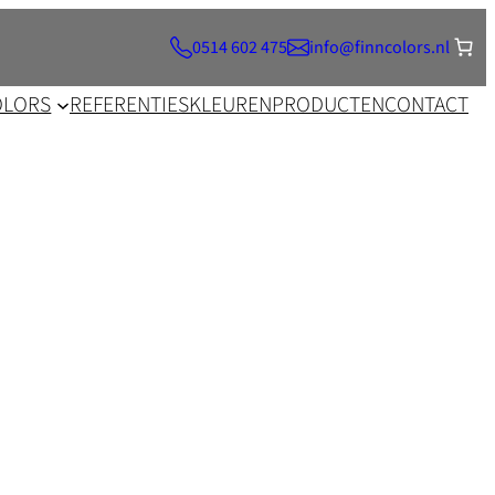
0514 602 475
info@finncolors.nl
OLORS
REFERENTIES
KLEUREN
PRODUCTEN
CONTACT