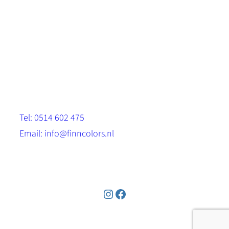
Scandinavische look.
Sterk, milieuvriendelijk en duurzaam.
Contact
Stinsenwei 13
8571 RH Harich
Tel: 0514 602 475
Email: info@finncolors.nl
KVK: 65533143
Instagram
Facebook