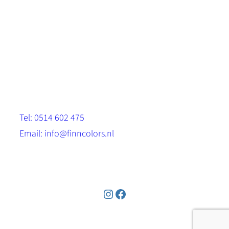
Scandinavische look.
Sterk, milieuvriendelijk en duurzaam.
Contact
Stinsenwei 13
8571 RH Harich
Tel: 0514 602 475
Email: info@finncolors.nl
KVK: 65533143
Instagram
Facebook