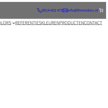
0514 602 475
info@finncolors.nl
OLORS
REFERENTIES
KLEUREN
PRODUCTEN
CONTACT