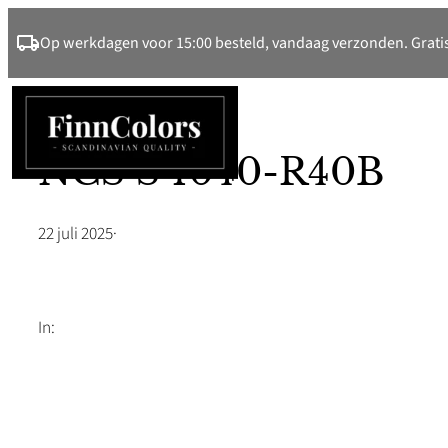
Ga
Op werkdagen voor 15:00 besteld, vandaag verzonden. Gratis
naar
de
inhoud
NCS S 1040-R40B
22 juli 2025
·
In: