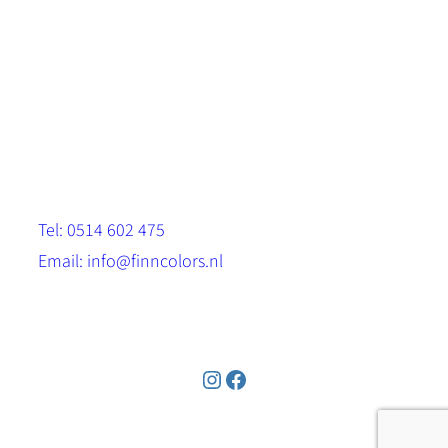
Scandinavische look.
Sterk, milieuvriendelijk en duurzaam.
Contact
Stinsenwei 13
8571 RH Harich
Tel: 0514 602 475
Email: info@finncolors.nl
KVK: 65533143
Instagram
Facebook