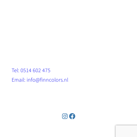
Scandinavische look.
Sterk, milieuvriendelijk en duurzaam.
Contact
Stinsenwei 13
8571 RH Harich
Tel: 0514 602 475
Email: info@finncolors.nl
KVK: 65533143
Instagram
Facebook