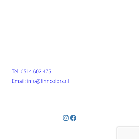
Scandinavische look.
Sterk, milieuvriendelijk en duurzaam.
Contact
Stinsenwei 13
8571 RH Harich
Tel: 0514 602 475
Email: info@finncolors.nl
KVK: 65533143
Instagram
Facebook