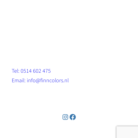
Scandinavische look.
Sterk, milieuvriendelijk en duurzaam.
Contact
Stinsenwei 13
8571 RH Harich
Tel: 0514 602 475
Email: info@finncolors.nl
KVK: 65533143
Instagram
Facebook