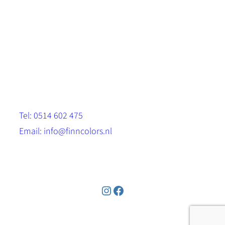
Scandinavische look.
Sterk, milieuvriendelijk en duurzaam.
Contact
Stinsenwei 13
8571 RH Harich
Tel: 0514 602 475
Email: info@finncolors.nl
KVK: 65533143
Instagram
Facebook