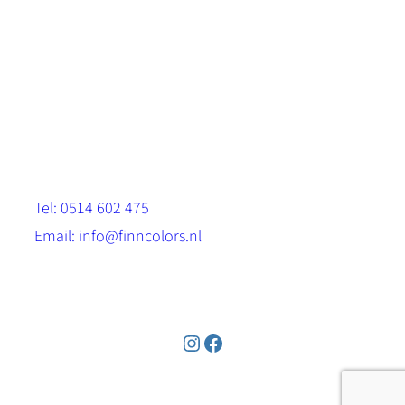
Scandinavische look.
Sterk, milieuvriendelijk en duurzaam.
Contact
Stinsenwei 13
8571 RH Harich
Tel: 0514 602 475
Email: info@finncolors.nl
KVK: 65533143
Instagram
Facebook